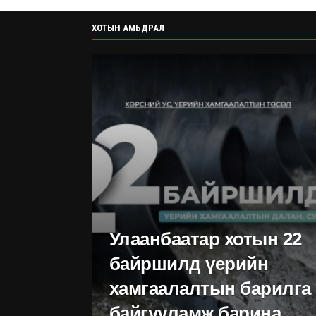
тээврийн
үерийн
хэр
хэрэгсэл
хамгаалалтын
шүү
ХОТЫН АМЬДРАЛ
жолоодсон
барилга
ший
зөрчилд
байгууламж
холбогджээ
барина
Улаанбаатар хотын 22
байршилд үерийн
хамгаалалтын барилга
байгууламж барина