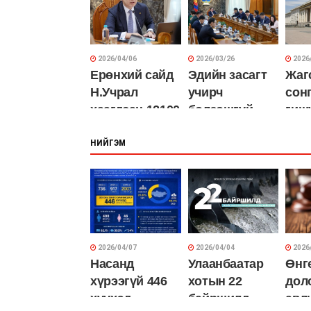
солилцлоо
шилжлээ
2026/04/06
2026/03/26
2026
Ерөнхий сайд
Эдийн засагт
Жаг
Н.Учрал
учирч
сон
хаагдсан 12100
болзошгүй
гиш
дансыг нээлээ
хямралыг
хар
НИЙГЭМ
даван туулах
тоо
арга хэмжээг 6
хуу
чиглэлээр
төс
хэрэгжүүлнэ
авч
2026/04/07
2026/04/04
2026
Насанд
Улаанбаатар
Өнг
хүрээгүй 446
хотын 22
дол
хүүхэд
байршилд
авл