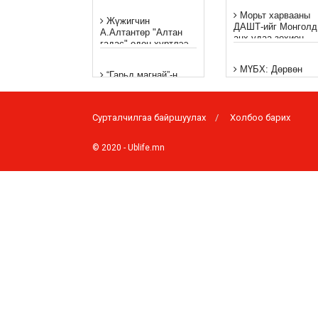
“Баярлалаа ээжээ”
Морьт харвааны
Жүжигчин
ДАШТ-ийг Монголд
А.Алтантөр "Алтан
анх удаа зохион
гадас" одон хүртлээ
байгуулна
МҮБХ: Дөрвөн
“Гарьд магнай”-н
бөхийн сорьцноос
Удвалыг одоо цагт
хориглосон бодис
авчирсан “Задлаагүй
илэрчээ
Сурталчилгаа байршуулах
Холбоо барих
Танилц: Бямба
“Аавдаа бичих
гаригт түр хаах
захидал” уралдаан
замууд
© 2020 -
Ublife.mn
зарлаж байна
“Хүүхэд бүр ялагч
"Шар гэгээ" УСК-ны
Хүүхэд бүр
баг дараагийн киногоо
хамгаалагч” хүүхд
ирэх сард
марафоны
Ч.Ариунзул
“Щелкунчик –
Эверестийн оргилд
Цөмөгч цэрэг ба
гарлаа
хулганы хаан”
хүүхдийн жүжгийг
Фото: Экстрем
Layla: Монгол хэв
спортын талбай
маяг, уртын дуугаа
байгуулагджээ
орчин үеийн