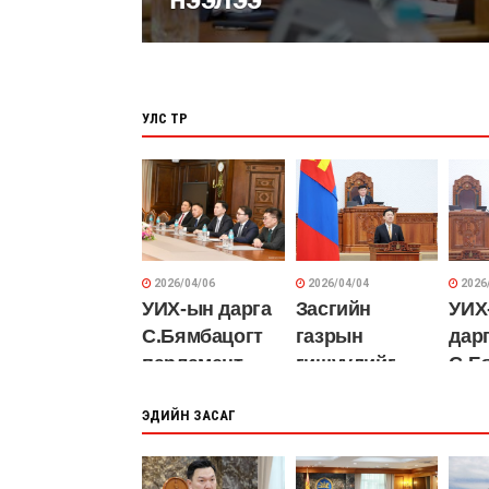
УЛС ТӨР
2026/04/06
2026/04/04
2026
УИХ-ын дарга
Засгийн
УИХ
С.Бямбацогт
газрын
дар
парламент
гишүүдийг
С.Б
дахь таван
томилж,
сон
намын
ЭДИЙН ЗАСАГ
өнөөдрөөс
удирдлагатай
хэмнэлтийн
уулзаж, санал
горимд бүрэн