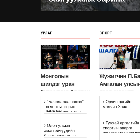
УРЛАГ
СПОРТ
Монголын
Жүжигчин П.Ба
шилдэг уран
Амгалан улсы
бүтээлчид Австри
дээд амжилт
улсыг зорих гэж
тогтоолоо
"Баярлалаа ээжээ"
Орчин цагийн
байна
тоглолтыг зорих
малчин Заяа
ДӨРВӨН шалтгаан
Туухай өргөлтийн
Олон улсын
спортын аварга
эмэгтэйчүүдийн
шалгаруулах тэмц
баярт зориулсан
зохион